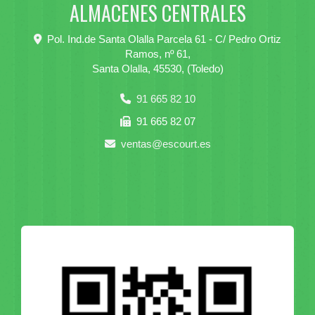
ALMACENES CENTRALES
Pol. Ind.de Santa Olalla Parcela 61 - C/ Pedro Ortiz
Ramos, nº 61,
Santa Olalla
,
45530
,
(Toledo)
91 665 82 10
91 665 82 07
ventas
escourt.es