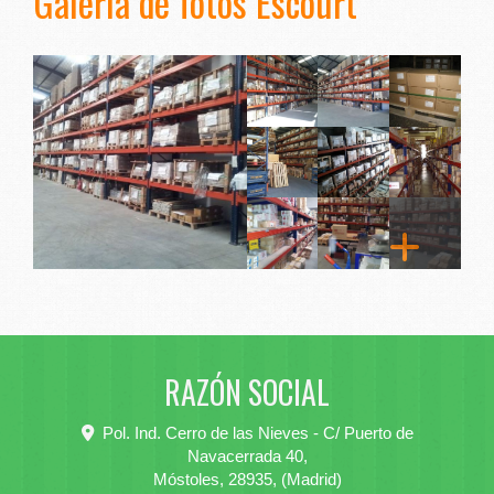
Galería de fotos Escourt
RAZÓN SOCIAL
Pol. Ind. Cerro de las Nieves - C/ Puerto de
Navacerrada 40,
Móstoles
,
28935
,
(Madrid)