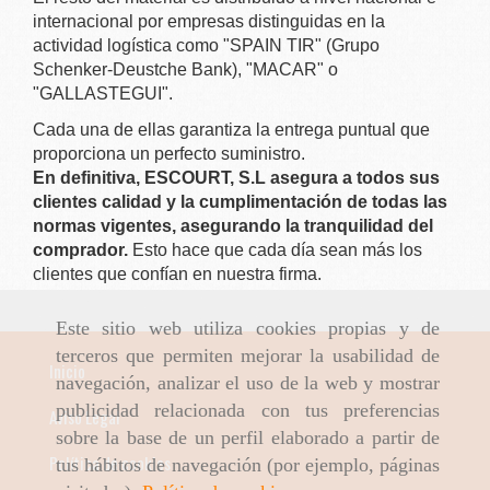
internacional por empresas distinguidas en la
actividad logística como
"SPAIN TIR" (Grupo
Schenker-Deustche Bank)
,
"MACAR"
o
"GALLASTEGUI".
Cada una de ellas garantiza la entrega puntual que
proporciona un perfecto suministro.
En definitiva, ESCOURT, S.L asegura a todos sus
clientes calidad y la cumplimentación de todas las
normas vigentes, asegurando la tranquilidad del
comprador.
Esto hace que cada día sean más los
clientes que confían en nuestra firma.
Este sitio web utiliza cookies propias y de
terceros que permiten mejorar la usabilidad de
Inicio
navegación, analizar el uso de la web y mostrar
publicidad relacionada con tus preferencias
Aviso Legal
sobre la base de un perfil elaborado a partir de
Política de cookies
tus hábitos de navegación (por ejemplo, páginas