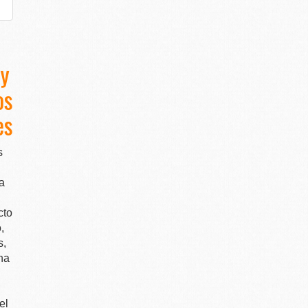
 y
os
es
s
a
cto
,
s,
na
el