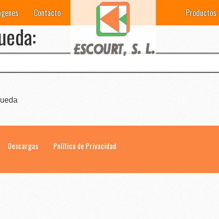
ágenes
Contacto
Productos
ueda:
queda
Descargas
Política de Privacidad